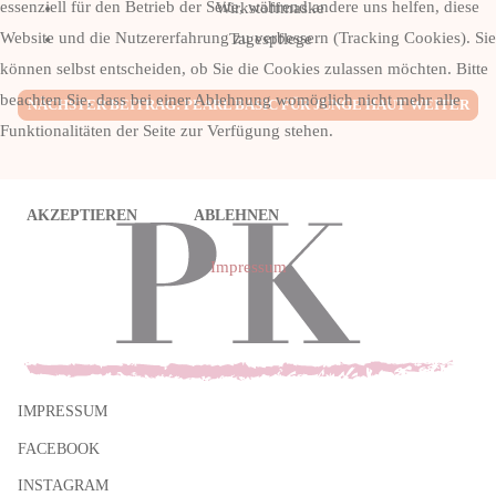
essenziell für den Betrieb der Seite, während andere uns helfen, diese
Wirkstoffmaske
Website und die Nutzererfahrung zu verbessern (Tracking Cookies). Sie
Tagespflege
können selbst entscheiden, ob Sie die Cookies zulassen möchten. Bitte
beachten Sie, dass bei einer Ablehnung womöglich nicht mehr alle
NÄCHSTER BEITRAG: PEARL BASIC FÜR JUNGE HAUT
WEITER
Funktionalitäten der Seite zur Verfügung stehen.
AKZEPTIEREN
ABLEHNEN
Impressum
IMPRESSUM
FACEBOOK
INSTAGRAM